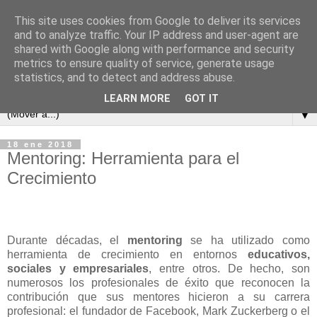
This site uses cookies from Google to deliver its services
and to analyze traffic. Your IP address and user-agent are
shared with Google along with performance and security
metrics to ensure quality of service, generate usage
statistics, and to detect and address abuse.
LEARN MORE
GOT IT
▼
18 ene 2018
Mentoring: Herramienta para el
Crecimiento
Durante décadas, el
mentoring
se ha utilizado como
herramienta de crecimiento en entornos
educativos,
sociales y empresariales
, entre otros. De hecho, son
numerosos los profesionales de éxito que reconocen la
contribución que sus mentores hicieron a su carrera
profesional: el fundador de Facebook, Mark Zuckerberg o el