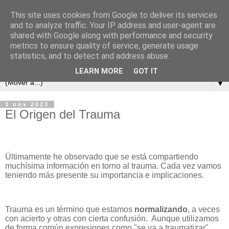
This site uses cookies from Google to deliver its services
and to analyze traffic. Your IP address and user-agent are
shared with Google along with performance and security
metrics to ensure quality of service, generate usage
statistics, and to detect and address abuse.
LEARN MORE
GOT IT
▼
3 nov 2023
El Origen del Trauma
Últimamente he observado que se está compartiendo
muchísima información en torno al trauma. Cada vez vamos
teniendo más presente su importancia e implicaciones.
Trauma es un término que estamos
normalizando
, a veces
con acierto y otras con cierta confusión. Aunque utilizamos
de forma común expresiones como "se va a traumatizar",